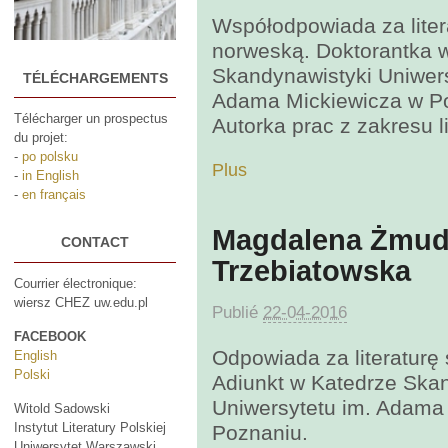
Współodpowiada za liter
norweską. Doktorantka 
Skandynawistyki Uniwers
TÉLÉCHARGEMENTS
Adama Mickiewicza w P
Télécharger un prospectus
Autorka prac z zakresu li
du projet:
-
po polsku
Plus
-
in English
-
en français
Magdalena Żmud
CONTACT
Trzebiatowska
Courrier électronique:
wiersz CHEZ uw.edu.pl
Publié
22-04-2016
FACEBOOK
Odpowiada za literaturę
English
Polski
Adiunkt w Katedrze Ska
Uniwersytetu im. Adama
Witold Sadowski
Instytut Literatury Polskiej
Poznaniu.
Uniwersytet Warszawski