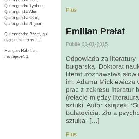
Qui engendra Typhoe,
Plus
Qui engendra Aloe,
Qui engendra Othe,
Qui engendra Ægeon,
Emilian Prałat
Qui engendra Briaré, qui
avoit cent mains [...]
Publié
03-01-2015
François Rabelais,
Pantagruel
, 1
Odpowiada za literatury
bułgarską. Doktorat nau
literaturoznawstwa słow
im. Adama Mickiewicza w
prac z zakresu literatur
(relacje między literatur
sztuki. Autor książek:
Bulatovicia. Zło a psycho
sztuka” […]
Plus