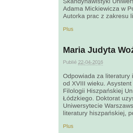
Skandynawistyki Uniwers
Adama Mickiewicza w P
Autorka prac z zakresu 
Plus
Maria Judyta Wo
Publié
22-04-2016
Odpowiada za literatury
od XVIII wieku. Asysten
Filologii Hiszpańskiej U
Łódzkiego. Doktorat uzy
Uniwersytecie Warszaws
literatury hiszpańskiej, p
Plus