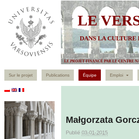
LE VER
DANS LA CULTURE
LE PROJET FINANCÉ PAR LE CENTRE N
Sur le projet
Publications
Équipe
Emploi
Małgorzata Gorc
Publié
03-01-2015