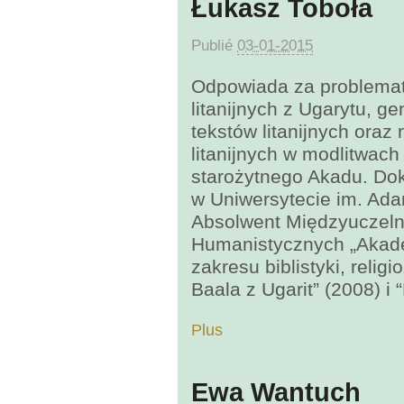
Łukasz Toboła
Publié
03-01-2015
Odpowiada za problemat
litanijnych z Ugarytu, ge
tekstów litanijnych ora
litanijnych w modlitwac
starożytnego Akadu. Dok
w Uniwersytecie im. Ad
Absolwent Międzyuczeln
Humanistycznych „Akadem
zakresu biblistyki, relig
Baala z Ugarit” (2008) i 
Plus
Ewa Wantuch