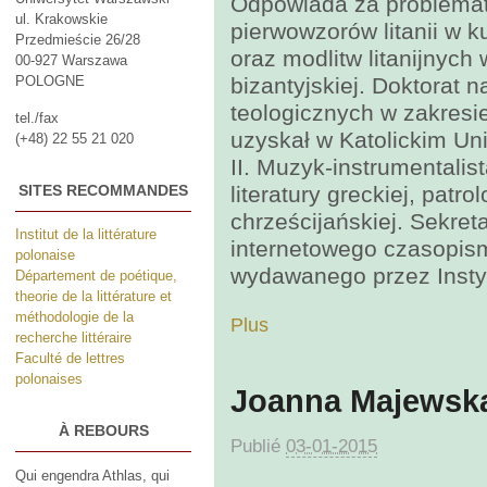
Odpowiada za problema
ul. Krakowskie
pierwowzorów litanii w ku
Przedmieście 26/28
oraz modlitw litanijnych 
00-927 Warszawa
POLOGNE
bizantyjskiej. Doktorat n
teologicznych w zakresie 
tel./fax
uzyskał w Katolickim Un
(+48) 22 55 21 020
II. Muzyk-instrumentalista
SITES RECOMMANDES
literatury greckiej, patro
chrześcijańskiej. Sekre
Institut de la littérature
internetowego czasopism
polonaise
wydawanego przez Instytu
Département de poétique,
theorie de la littérature et
méthodologie de la
Plus
recherche littéraire
Faculté de lettres
polonaises
Joanna Majewsk
À REBOURS
Publié
03-01-2015
Qui engendra Athlas, qui