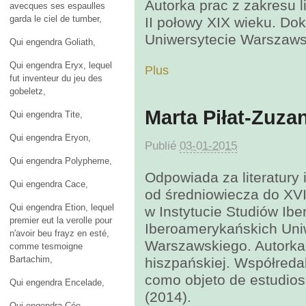
Autorka prac z zakresu li
avecques ses espaulles
garda le ciel de tumber,
II połowy XIX wieku. Dok
Uniwersytecie Warszaws
Qui engendra Goliath,
Qui engendra Eryx, lequel
Plus
fut inventeur du jeu des
gobeletz,
Marta Piłat-Zuza
Qui engendra Tite,
Qui engendra Eryon,
Publié
03-01-2015
Qui engendra Polypheme,
Odpowiada za literatury
Qui engendra Cace,
od średniowiecza do XVI
Qui engendra Etion, lequel
w Instytucie Studiów Iber
premier eut la verolle pour
Iberoamerykańskich Uni
n'avoir beu frayz en esté,
Warszawskiego. Autorka p
comme tesmoigne
Bartachim,
hiszpańskiej. Współredak
como objeto de estudios
Qui engendra Encelade,
(2014).
Qui engendra Cée,