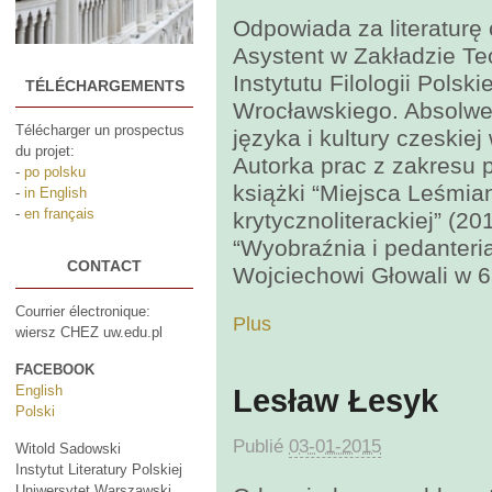
Odpowiada za literaturę
Asystent w Zakładzie Teor
Instytutu Filologii Polsk
TÉLÉCHARGEMENTS
Wrocławskiego. Absolwe
Télécharger un prospectus
języka i kultury czeskie
du projet:
Autorka prac z zakresu p
-
po polsku
książki “Miejsca Leśmian
-
in English
-
en français
krytycznoliterackiej” (2
“Wyobraźnia i pedanteri
CONTACT
Wojciechowi Głowali w 65
Courrier électronique:
Plus
wiersz CHEZ uw.edu.pl
FACEBOOK
English
Lesław Łesyk
Polski
Publié
03-01-2015
Witold Sadowski
Instytut Literatury Polskiej
Uniwersytet Warszawski