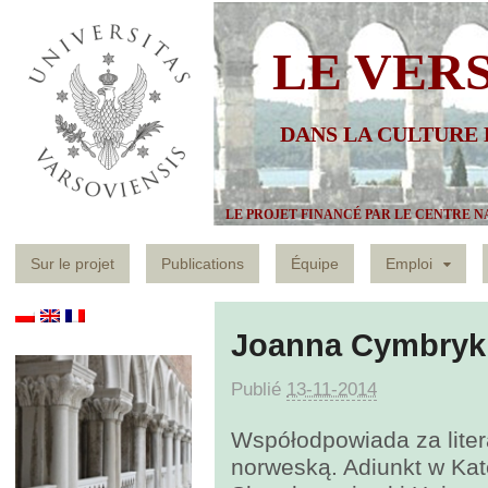
LE VER
DANS LA CULTURE
LE PROJET FINANCÉ PAR LE CENTRE N
Sur le projet
Publications
Équipe
Emploi
Joanna Cymbryk
Publié
13-11-2014
Współodpowiada za liter
norweską. Adiunkt w Ka