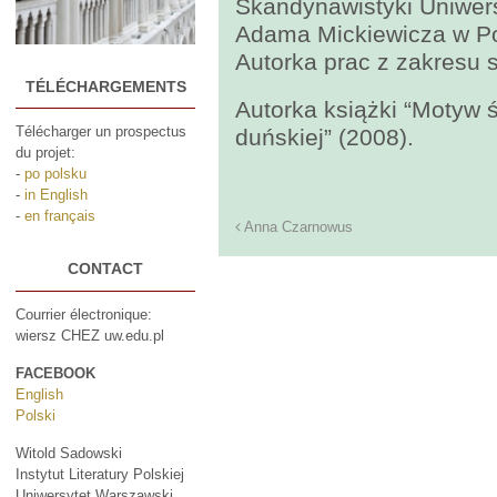
Skandynawistyki Uniwers
Adama Mickiewicza w P
Autorka prac z zakresu 
TÉLÉCHARGEMENTS
Autorka książki “Motyw 
Télécharger un prospectus
duńskiej” (2008).
du projet:
-
po polsku
-
in English
-
en français
Anna Czarnowus
CONTACT
Courrier électronique:
wiersz CHEZ uw.edu.pl
FACEBOOK
English
Polski
Witold Sadowski
Instytut Literatury Polskiej
Uniwersytet Warszawski