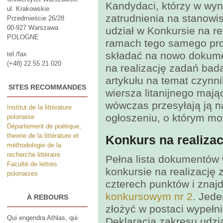
Kandydaci, którzy w wyn
ul. Krakowskie
zatrudnienia na stanowi
Przedmieście 26/28
00-927 Warszawa
udział w Konkursie na r
POLOGNE
ramach tego samego pro
składać na nowo dokume
tel./fax
(+48) 22 55 21 020
na realizację zadań bad
artykułu na temat czynn
SITES RECOMMANDES
wiersza litanijnego mają
wówczas przesyłają ją 
Institut de la littérature
ogłoszeniu, o którym mo
polonaise
Département de poétique,
theorie de la littérature et
Konkurs na realiza
méthodologie de la
recherche littéraire
Pełna lista dokumentó
Faculté de lettres
konkursie na realizację
polonaises
czterech punktów i znaj
konkursowym nr 2
. Jed
À REBOURS
złożyć w postaci wypełni
Qui engendra Athlas, qui
Deklaracja zakresu udział