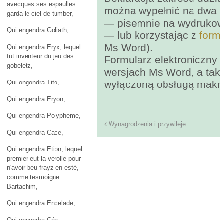
avecques ses espaulles
można wypełnić na dwa
garda le ciel de tumber,
― pisemnie na wydruk
Qui engendra Goliath,
― lub korzystając z
form
Ms Word).
Qui engendra Eryx, lequel
fut inventeur du jeu des
Formularz elektroniczny
gobeletz,
wersjach Ms Word, a ta
Qui engendra Tite,
wyłączoną obsługą makr
Qui engendra Eryon,
Qui engendra Polypheme,
Wynagrodzenia i przywileje
Qui engendra Cace,
Qui engendra Etion, lequel
premier eut la verolle pour
n'avoir beu frayz en esté,
comme tesmoigne
Bartachim,
Qui engendra Encelade,
Qui engendra Cée,