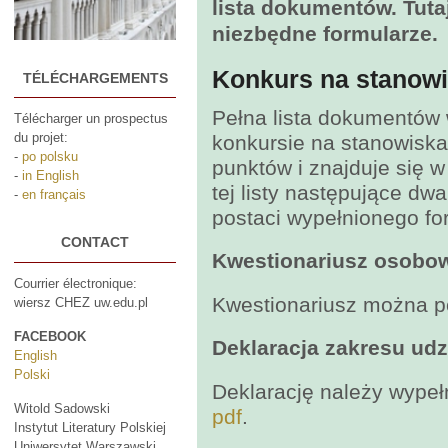
lista dokumentów. Tut
niezbędne formularze.
Konkurs na stanowi
TÉLÉCHARGEMENTS
Pełna lista dokumentó
Télécharger un prospectus
du projet:
konkursie na stanowiska
-
po polsku
punktów i znajduje się 
-
in English
tej listy następujące d
-
en français
postaci wypełnionego fo
CONTACT
Kwestionariusz osobo
Courrier électronique:
Kwestionariusz można p
wiersz CHEZ uw.edu.pl
FACEBOOK
Deklaracja zakresu udzi
English
Polski
Deklarację należy wype
Witold Sadowski
pdf
.
Instytut Literatury Polskiej
Uniwersytet Warszawski