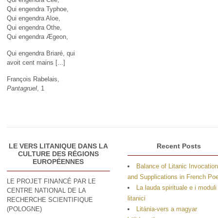
Qui engendra Typhoe,
Qui engendra Aloe,
Qui engendra Othe,
Qui engendra Ægeon,
Qui engendra Briaré, qui
avoit cent mains [...]
François Rabelais,
Pantagruel
, 1
LE VERS LITANIQUE DANS LA
Recent Posts
CULTURE DES RÉGIONS
EUROPÉENNES
Balance of Litanic Invocatio
and Supplications in French P
LE PROJET FINANCÉ PAR LE
La lauda spirituale e i moduli
CENTRE NATIONAL DE LA
litanici
RECHERCHE SCIENTIFIQUE
(POLOGNE)
Litánia-vers a magyar