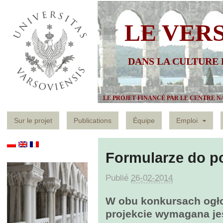
LE VER
DANS LA CULTURE
LE PROJET FINANCÉ PAR LE CENTRE N
Sur le projet
Publications
Équipe
Emploi
Formularze do p
Publié
26-02-2014
W obu konkursach ogł
projekcie wymagana jes